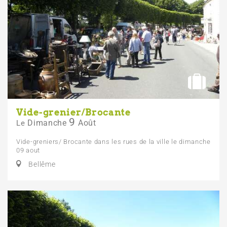
Vide-grenier/Brocante
9
Dimanche
Août
Le
Vide-greniers/ Brocante dans les rues de la ville le dimanche
09 aout
Bellême