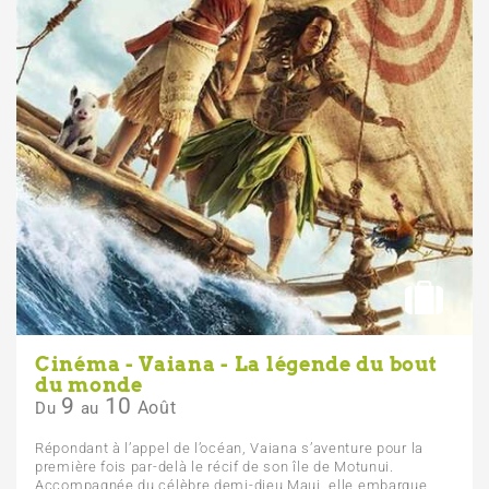
Cinéma - Vaiana - La légende du bout
du monde
9
10
Août
Du
au
Répondant à l’appel de l’océan, Vaiana s’aventure pour la
première fois par-delà le récif de son île de Motunui.
Accompagnée du célèbre demi-dieu Maui, elle embarque