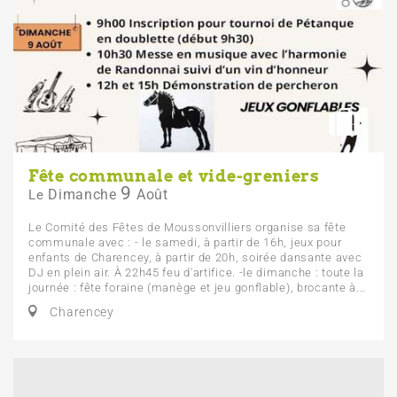
Fête communale et vide-greniers
9
Dimanche
Août
Le
Le Comité des Fêtes de Moussonvilliers organise sa fête
communale avec : - le samedi, à partir de 16h, jeux pour
enfants de Charencey, à partir de 20h, soirée dansante avec
DJ en plein air. À 22h45 feu d'artifice. -le dimanche : toute la
journée : fête foraine (manège et jeu gonflable), brocante à...
Charencey