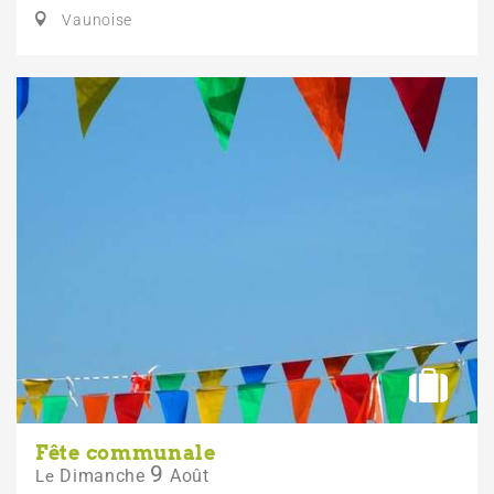
Vaunoise
Fête communale
9
Dimanche
Août
Le