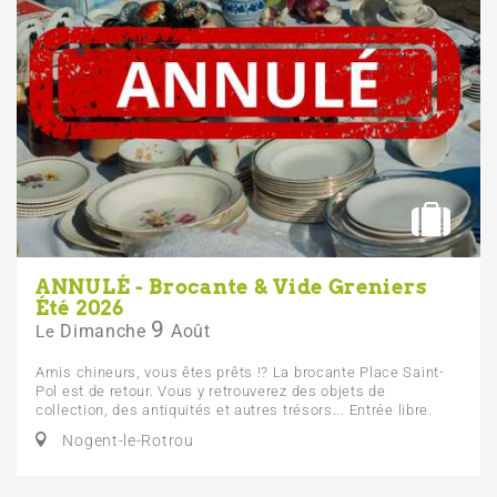
ANNULÉ - Brocante & Vide Greniers
Été 2026
9
Dimanche
Août
Le
Amis chineurs, vous êtes prêts !? La brocante Place Saint-
Pol est de retour. Vous y retrouverez des objets de
collection, des antiquités et autres trésors... Entrée libre.
Nogent-le-Rotrou