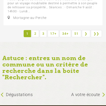
pour un voyage inoubliable destiné à permettre à son peuple
de retrouver sa prospérité… Séances : - Dimanche 9 août :
14h30 - Lundi...
Mortagne-au-Perche
1
2
3
17+
34+
51
❯
❯❯
Astuce : entrez un nom de
commune ou un critère de
recherche dans la boite
"Rechercher".
Dégustations
A votre écoute