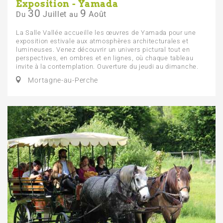
Exposition - Yamada
30
9
Juillet
Août
Du
au
La Salle Vallée accueille les œuvres de Yamada pour une
exposition estivale aux atmosphères architecturales et
lumineuses. Venez découvrir un univers pictural tout en
perspectives, en ombres et en lignes, où chaque tableau
invite à la contemplation. Ouverture du jeudi au dimanche.
Mortagne-au-Perche