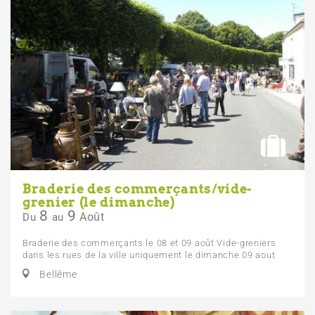
Braderie des commerçants/vide-
grenier (le dimanche)
8
9
Août
Du
au
Braderie des commerçants le 08 et 09 août Vide-greniers
dans les rues de la ville uniquement le dimanche 09 aout
Bellême