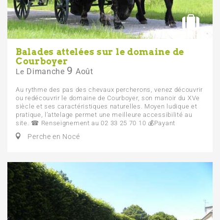
Balades attelées sur le domaine de
Courboyer
9
Dimanche
Août
Le
Au rythme des pas des chevaux percherons, venez découvrir
ou redécouvrir le domaine de Courboyer, son manoir du XVe
siècle et ses caractéristiques naturelles. Moyen ludique et
pratique, l’attelage permet une meilleure accessibilité au
site. ☎ Renseignement au 02 33 25 70 10 💰 Payant
Perche en Nocé