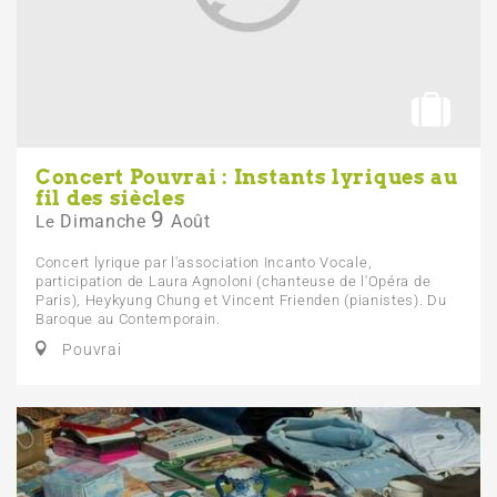
Concert Pouvrai : Instants lyriques au
fil des siècles
9
Dimanche
Août
Le
Concert lyrique par l'association Incanto Vocale,
participation de Laura Agnoloni (chanteuse de l'Opéra de
Paris), Heykyung Chung et Vincent Frienden (pianistes). Du
Baroque au Contemporain.
Pouvrai