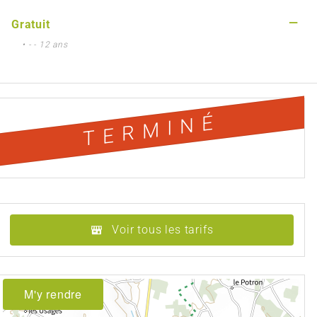
—
Gratuit
• - - 12 ans
TERMINÉ
Voir tous les tarifs
M'y rendre