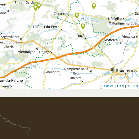
Leaflet
|
Esri
|
© IGN