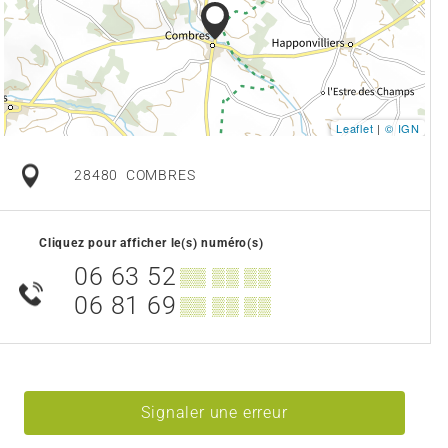
Leaflet
|
© IGN
28480
COMBRES
Cliquez pour afficher le(s) numéro(s)
06 63 52
▒▒ ▒▒ ▒▒
06 81 69
▒▒ ▒▒ ▒▒
Signaler une erreur