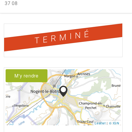
37 08
TERMINÉ
M'y rendre
Leaflet
|
© IGN