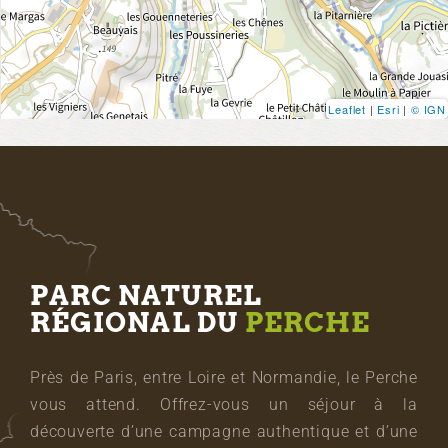
Leaflet
|
Esri
|
© IGN
PARC NATUREL
RÉGIONAL DU
PERCHE
Près de Paris, entre Loire et Normandie, le Perche
vous attend. Offrez-vous un séjour à la
découverte d’une campagne authentique et d’une