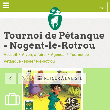
FR
EN
Tournoi de Pétanque
- Nogent-le-Rotrou
Accueil
/
À voir, à faire
/
Agenda
/
Tournoi de
Pétanque - Nogent-le-Rotrou
RETOUR À LA LISTE