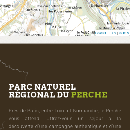
Leaflet
|
Esri
|
© IGN
PARC NATUREL
RÉGIONAL DU
PERCHE
Près de Paris, entre Loire et Normandie, le Perche
vous attend. Offrez-vous un séjour à la
découverte d’une campagne authentique et d’une