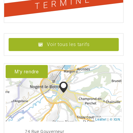
TERMINÉ
Voir tous les tarifs
M'y rendre
Leaflet
|
© IGN
74 Rue Gouverneur