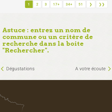
1
2
3
17+
34+
51
❯
❯❯
Astuce : entrez un nom de
commune ou un critère de
recherche dans la boite
"Rechercher".
Dégustations
A votre écoute