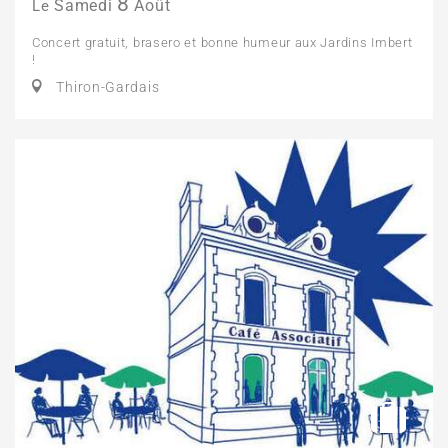
8
Samedi
Août
Le
Concert gratuit, brasero et bonne humeur aux Jardins Imbert
!
Thiron-Gardais