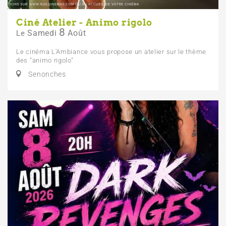
Ciné Atelier - Animo rigolo
8
Samedi
Août
Le
Le cinéma L'Ambiance vous propose un atelier sur le thème
des "animo rigolo"
Senonches