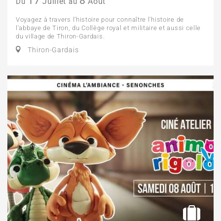
17
8
Juillet
Août
Du
au
Voyagez à travers l’histoire pour connaître l'histoire de
l'abbaye de Tiron, du Collège royal et militaire et aussi celle
du village de Thiron-Gardais.
Thiron-Gardais