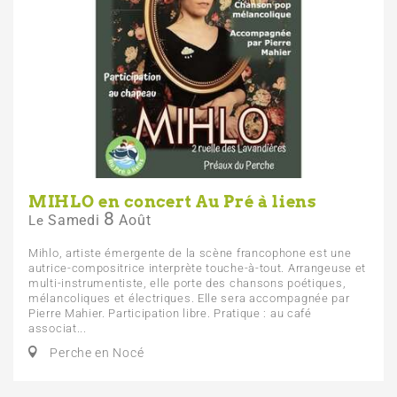
MIHLO en concert Au Pré à liens
8
Samedi
Août
Le
Mihlo, artiste émergente de la scène francophone est une
autrice-compositrice interprète touche-à-tout. Arrangeuse et
multi-instrumentiste, elle porte des chansons poétiques,
mélancoliques et électriques. Elle sera accompagnée par
Pierre Mahier. Participation libre. Pratique : au café
associat...
Perche en Nocé