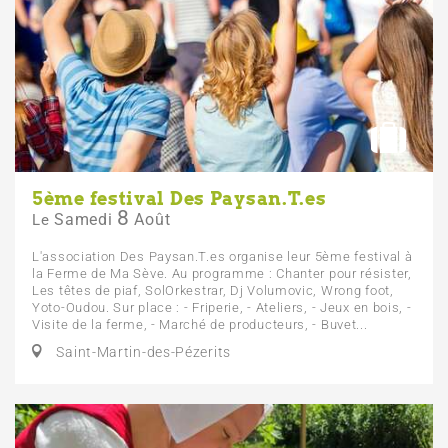
5ème festival Des Paysan.T.es
8
Samedi
Août
Le
L'association Des Paysan.T.es organise leur 5ème festival à
la Ferme de Ma Sève. Au programme : Chanter pour résister,
Les têtes de piaf, SolOrkestrar, Dj Volumovic, Wrong foot,
Yoto-Oudou. Sur place : - Friperie, - Ateliers, - Jeux en bois, -
Visite de la ferme, - Marché de producteurs, - Buvet...
Saint-Martin-des-Pézerits