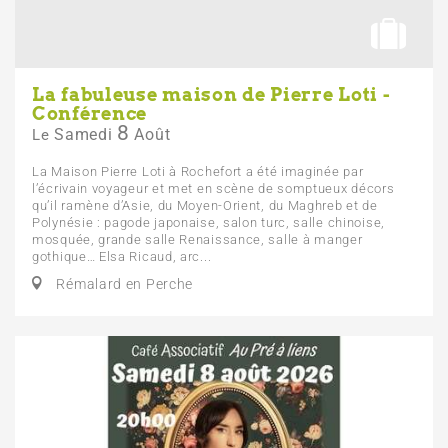
La fabuleuse maison de Pierre Loti -
Conférence
8
Samedi
Août
Le
La Maison Pierre Loti à Rochefort a été imaginée par
l’écrivain voyageur et met en scène de somptueux décors
qu’il ramène d’Asie, du Moyen-Orient, du Maghreb et de
Polynésie : pagode japonaise, salon turc, salle chinoise,
mosquée, grande salle Renaissance, salle à manger
gothique… Elsa Ricaud, arc...
Rémalard en Perche