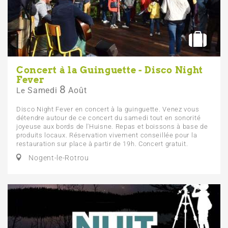
Concert à la Guinguette - Disco Night
Fever
8
Samedi
Août
Le
Disco Night Fever en concert à la guinguette. Venez vous
détendre autour de ce concert du samedi tout en sonorité
joyeuse aux bords de l'Huisne. Repas et boissons à base de
produits locaux. Réservation vivement conseillée pour la
restauration sur place à partir de 19h. Concert gratuit.
Nogent-le-Rotrou