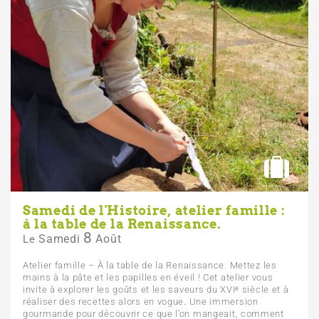
Samedi de l'Histoire, atelier famille :
à la table de la Renaissance.
8
Samedi
Août
Le
Atelier famille – À la table de la Renaissance. Mettez les
mains à la pâte et les papilles en éveil ! Cet atelier vous
invite à explorer les goûts et les saveurs du XVIᵉ siècle et à
réaliser des recettes alors en vogue. Une immersion
gourmande pour découvrir ce que l’on mangeait, comment