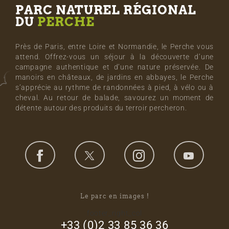
PARC NATUREL RÉGIONAL
DU
PERCHE
Près de Paris, entre Loire et Normandie, le Perche vous
attend. Offrez-vous un séjour à la découverte d’une
campagne authentique et d’une nature préservée. De
manoirs en châteaux, de jardins en abbayes, le Perche
s’apprécie au rythme de randonnées à pied, à vélo ou à
cheval. Au retour de balade, savourez un moment de
détente autour des produits du terroir percheron.
Le parc en images !
footer_right_col
+33 (0)2 33 85 36 36