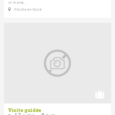
on le prép...
Perche en Nocé
Visite guidée