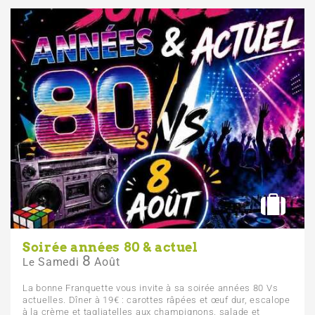
Soirée années 80 & actuel
8
Samedi
Août
Le
La bonne Franquette vous invite à sa soirée années 80 Vs
actuelles. Dîner à 19€ : carottes râpées et œuf dur, escalope
à la crème et tagliatelles aux champignons, salade et