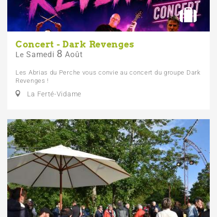
Concert - Dark Revenges
8
Samedi
Août
Le
Les Abrias du Perche vous convie au concert du groupe Dark
Revenges !
La Ferté-Vidame