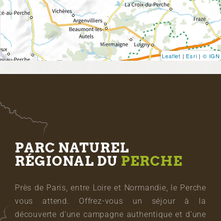
Leaflet
|
Esri
|
© IGN
PARC NATUREL
RÉGIONAL DU
PERCHE
Près de Paris, entre Loire et Normandie, le Perche
vous attend. Offrez-vous un séjour à la
découverte d’une campagne authentique et d’une