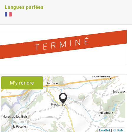
Langues parlées
TERMINÉ
M'y rendre
Leaflet
|
© IGN