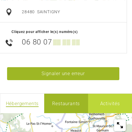
28480
SAINTIGNY
Cliquez pour afficher le(s) numéro(s)
06 80 07
▒▒ ▒▒ ▒▒
Signaler une erreur
Hébergements
Restaurants
Activités