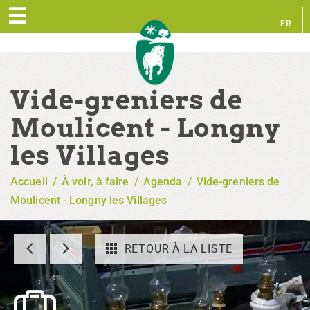
FR
EN
Vide-greniers de
Moulicent - Longny
les Villages
Accueil
/
À voir, à faire
/
Agenda
/
Vide-greniers de
Moulicent - Longny les Villages
RETOUR À LA LISTE