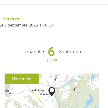
Horaires
Le
6 septembre 2026
à 06:30
6
Dimanche
Septembre
à
6:30
M'y rendre