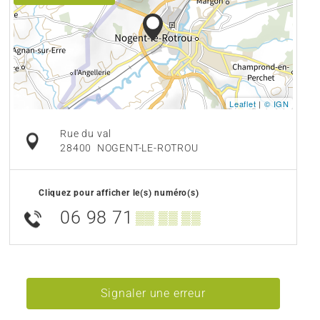
Leaflet
|
© IGN
Rue du val
28400
NOGENT-LE-ROTROU
Cliquez pour afficher le(s) numéro(s)
06 98 71
▒▒ ▒▒ ▒▒
Signaler une erreur