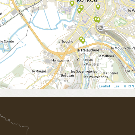
Leaflet
|
Esri
|
© IGN