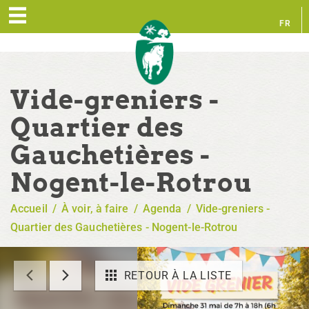
FR
EN
Vide-greniers -
Quartier des
Gauchetières -
Nogent-le-Rotrou
Accueil
/
À voir, à faire
/
Agenda
/
Vide-greniers -
Quartier des Gauchetières - Nogent-le-Rotrou
RETOUR À LA LISTE