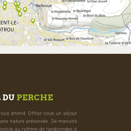
L DU
PERCHE
vous attend. Offrez-vous un séjour
une nature préservée. De manoirs
pprécie au rythme de randonnées à