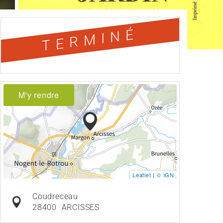
TERMINÉ
M'y rendre
Leaflet
|
© IGN
Coudreceau
28400
ARCISSES