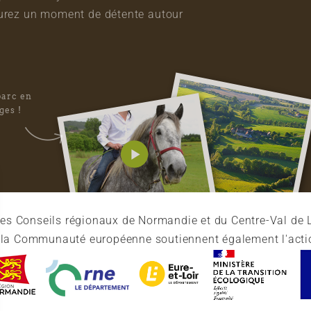
vourez un moment de détente autour
parc en
ges !
es Conseils régionaux de Normandie et du Centre-Val de L
et la Communauté européenne soutiennent également l'acti