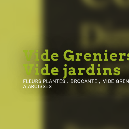
Vide Greniers
Vide jardins
FLEURS PLANTES , BROCANTE , VIDE GREN
À ARCISSES