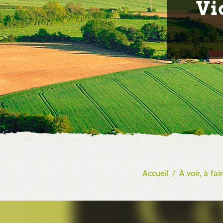
Vi
Accueil
/
À voir, à fai