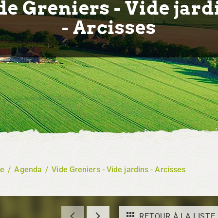
de Greniers - Vide jard
- Arcisses
re
/
Agenda
/
Vide Greniers - Vide jardins - Arcisses
RETOUR À LA LISTE