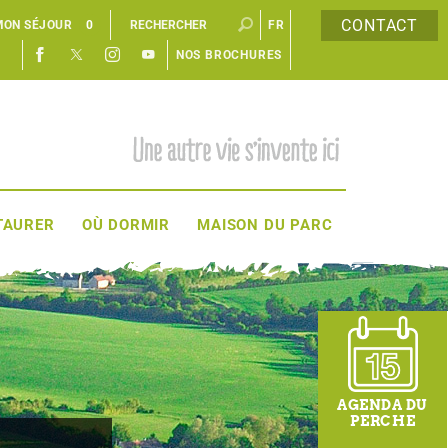
CONTACT
MON SÉJOUR
0
FR
NOS BROCHURES
EN
TAURER
OÙ DORMIR
MAISON DU PARC
AGENDA DU
PERCHE