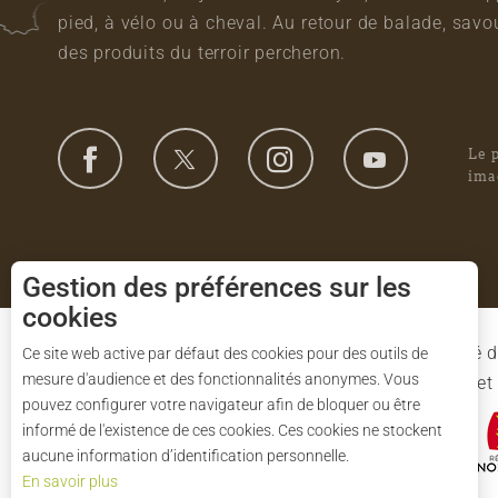
pied, à vélo ou à cheval. Au retour de balade, sa
des produits du terroir percheron.
Le 
ima
Gestion des préférences sur les
cookies
Le Syndicat Mixte de gestion du Parc est composé d
Ce site web active par défaut des cookies pour des outils de
mesure d'audience et des fonctionnalités anonymes. Vous
l'Eure-et-Loir et des 91 communes du Parc. L'Etat 
pouvez configurer votre navigateur afin de bloquer ou être
informé de l'existence de ces cookies. Ces cookies ne stockent
aucune information d’identification personnelle.
En savoir plus