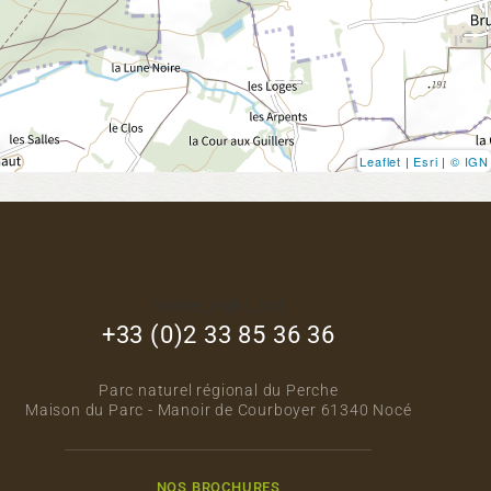
Leaflet
|
Esri
|
© IGN
footer_right_col
+33 (0)2 33 85 36 36
Parc naturel régional du Perche
Maison du Parc - Manoir de Courboyer 61340 Nocé
NOS BROCHURES