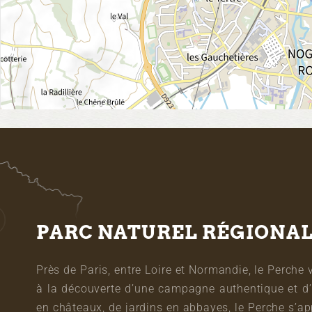
PARC NATUREL RÉGIONA
Près de Paris, entre Loire et Normandie, le Perche 
à la découverte d’une campagne authentique et d’
en châteaux, de jardins en abbayes, le Perche s’a