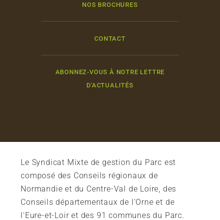
NOS BROCHURES
CONTACT
ABONNEZ-VOUS À NOTRE LETTRE
D'ACTUALITÉS
Le Syndicat Mixte de gestion du Parc est
composé des Conseils régionaux de
Normandie et du Centre-Val de Loire, des
Conseils départementaux de l'Orne et de
l'Eure-et-Loir et des 91 communes du Parc.