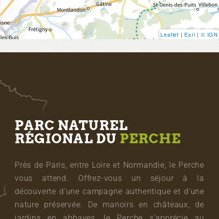
Leaflet
|
Esri
|
© IGN
PARC NATUREL
RÉGIONAL DU
PERCHE
Près de Paris, entre Loire et Normandie, le Perche
vous attend. Offrez-vous un séjour à la
découverte d’une campagne authentique et d’une
nature préservée. De manoirs en châteaux, de
jardins en abbayes, le Perche s’apprécie au