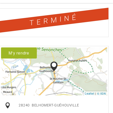
TERMINÉ
M'y rendre
Leaflet
|
© IGN
28240
BELHOMERT-GUÉHOUVILLE