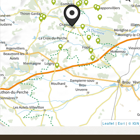
Leaflet
|
Esri
|
© IGN