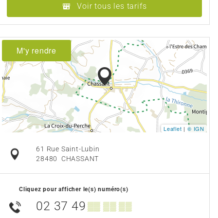
Voir tous les tarifs
M'y rendre
Leaflet
|
© IGN
61 Rue Saint-Lubin
28480
CHASSANT
Cliquez pour afficher le(s) numéro(s)
02 37 49
▒▒ ▒▒ ▒▒