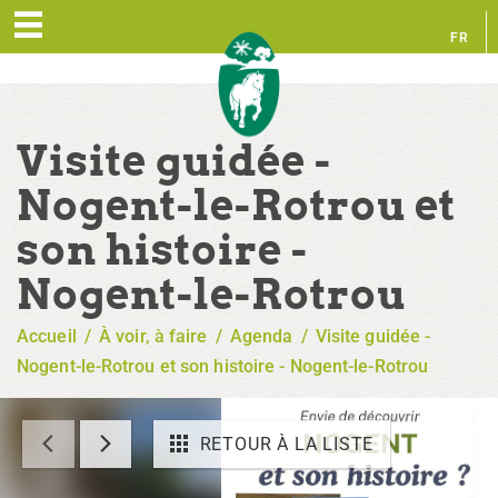
FR
EN
Visite guidée -
Nogent-le-Rotrou et
son histoire -
Nogent-le-Rotrou
Accueil
/
À voir, à faire
/
Agenda
/
Visite guidée -
Nogent-le-Rotrou et son histoire - Nogent-le-Rotrou
RETOUR À LA LISTE