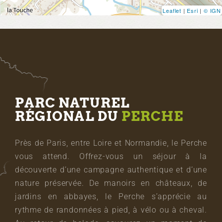
Leaflet
|
Esri
|
© IGN
PARC NATUREL
RÉGIONAL DU
PERCHE
Près de Paris, entre Loire et Normandie, le Perche
vous attend. Offrez-vous un séjour à la
découverte d’une campagne authentique et d’une
nature préservée. De manoirs en châteaux, de
jardins en abbayes, le Perche s’apprécie au
rythme de randonnées à pied, à vélo ou à cheval.