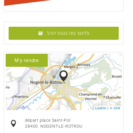
Voir tous les tarifs
M'y rendre
Leaflet
|
© IGN
départ place Saint-Pol
28400
NOGENT-LE-ROTROU