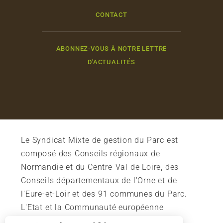
CONTACT
ABONNEZ-VOUS À NOTRE LETTRE
D'ACTUALITÉS
Le Syndicat Mixte de gestion du Parc est
composé des Conseils régionaux de
Normandie et du Centre-Val de Loire, des
Conseils départementaux de l'Orne et de
l'Eure-et-Loir et des 91 communes du Parc.
L'Etat et la Communauté européenne
soutiennent également l'action du Parc.