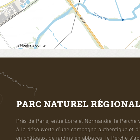
PARC NATUREL RÉGIONA
Près de Paris, entre Loire et Normandie, le Perche 
à la découverte d’une campagne authentique et d’
en châteaux, de jardins en abbayes, le Perche s’a