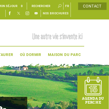
CONTACT
MON SÉJOUR
0
FR
NOS BROCHURES
EN
TAURER
OÙ DORMIR
MAISON DU PARC
AGENDA DU
PERCHE
e-