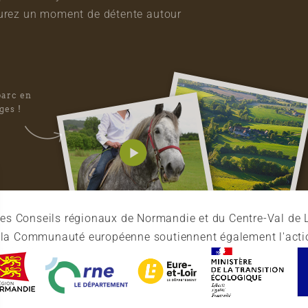
vourez un moment de détente autour
parc en
ges !
es Conseils régionaux de Normandie et du Centre-Val de L
et la Communauté européenne soutiennent également l'acti