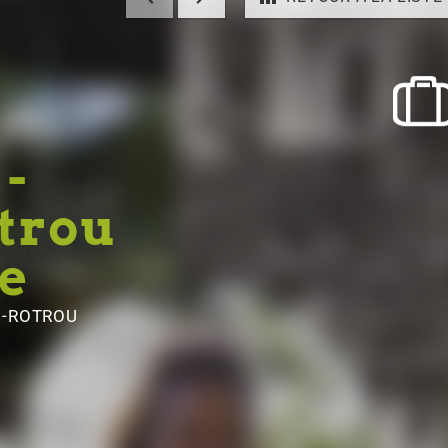
 -
trou
re
E-ROTROU