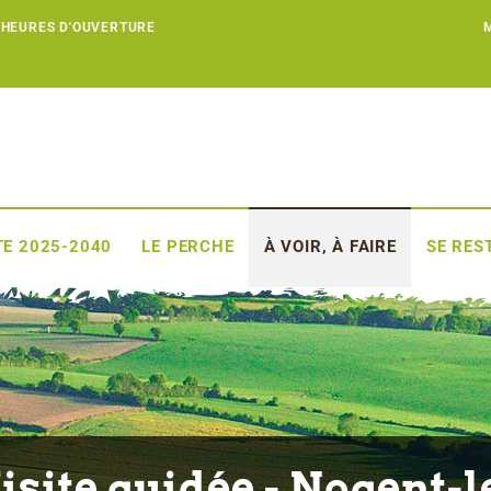
 HEURES D'OUVERTURE
E 2025-2040
LE PERCHE
À VOIR, À FAIRE
SE RES
isite guidée - Nogent-l