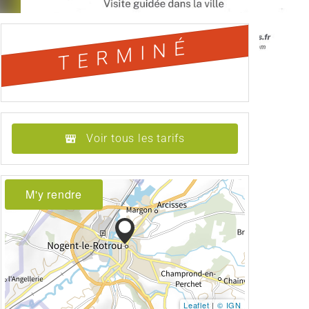
TERMINÉ
Voir tous les tarifs
M'y rendre
Leaflet
|
© IGN