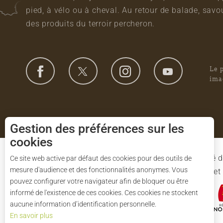
pied, à vélo ou à cheval. Au retour de balade, sa
des produits du terroir percheron.
Le 
ima
Gestion des préférences sur les
cookies
Le Syndicat Mixte de gestion du Parc est composé d
Ce site web active par défaut des cookies pour des outils de
mesure d'audience et des fonctionnalités anonymes. Vous
l'Eure-et-Loir et des 91 communes du Parc. L'Etat 
pouvez configurer votre navigateur afin de bloquer ou être
informé de l'existence de ces cookies. Ces cookies ne stockent
aucune information d’identification personnelle.
En savoir plus