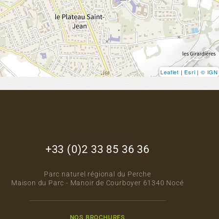
Leaflet
|
Esri
|
© IGN
footer_right_col
+33 (0)2 33 85 36 36
Parc naturel régional du Perche
Maison du Parc - Manoir de Courboyer 61340 Nocé
NOS BROCHURES