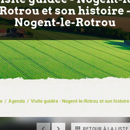
Rotrou et son histoire 
Nogent-le-Rotrou
re
/
Agenda
/
Visite guidée - Nogent-le-Rotrou et son histoir
RETOUR À LA LISTE