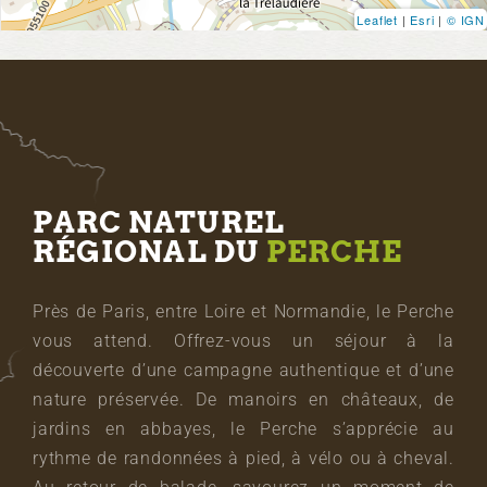
Leaflet
|
Esri
|
© IGN
PARC NATUREL
RÉGIONAL DU
PERCHE
Près de Paris, entre Loire et Normandie, le Perche
vous attend. Offrez-vous un séjour à la
découverte d’une campagne authentique et d’une
nature préservée. De manoirs en châteaux, de
jardins en abbayes, le Perche s’apprécie au
rythme de randonnées à pied, à vélo ou à cheval.