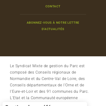
CONTACT
ABONNEZ-VOUS À NOTRE LETTRE
D'ACTUALITÉS
Le Syndicat Mixte de gestion du Parc est
composé des Conseils régionaux de
Normandie et du Centre-Val de Loire, des
Conseils départementaux de l'Orne et de
l'Eure-et-Loir et des 91 communes du Parc.
L'Etat et la Communauté européenne
soutiennent également l'action du Parc.