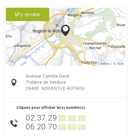
M'y rendre
Leaflet
|
© IGN
Avenue Camille Gaté
Théâtre de Verdure
28400
NOGENT-LE-ROTROU
Cliquez pour afficher le(s) numéro(s)
02.37.29
▒▒ ▒▒ ▒▒
06.20.70
▒▒ ▒▒ ▒▒