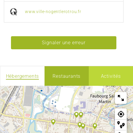
www.ville-nogentlerotrou.fr
Signaler une erreur
Hébergements
Restaurants
Activités