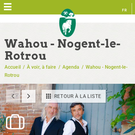
FR
EN
Wahou - Nogent-le-
Rotrou
Accueil
/
À voir, à faire
/
Agenda
/
Wahou - Nogent-le-
Rotrou
RETOUR À LA LISTE