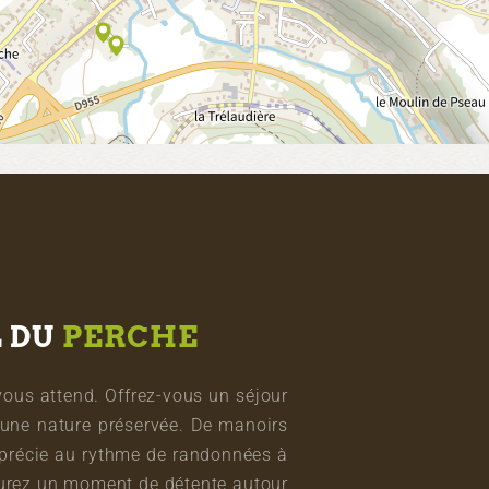
L DU
PERCHE
vous attend. Offrez-vous un séjour
une nature préservée. De manoirs
pprécie au rythme de randonnées à
vourez un moment de détente autour