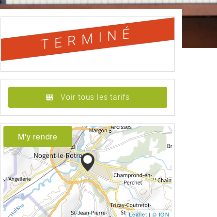
TERMINÉ
Voir tous les tarifs
M'y rendre
Leaflet
|
© IGN