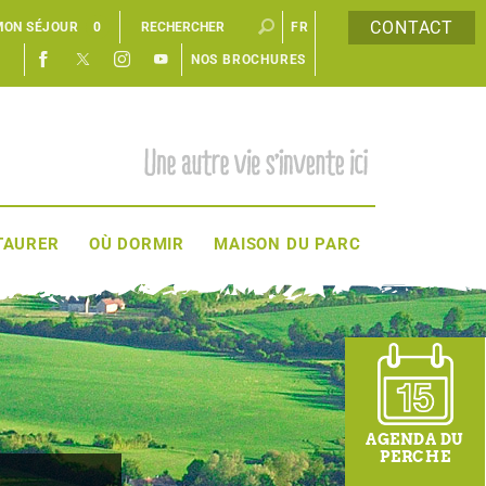
CONTACT
MON SÉJOUR
0
FR
NOS BROCHURES
EN
TAURER
OÙ DORMIR
MAISON DU PARC
AGENDA DU
PERCHE