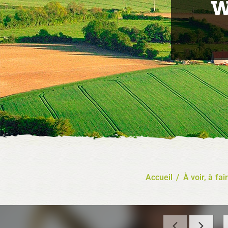
W
Accueil
/
À voir, à fai