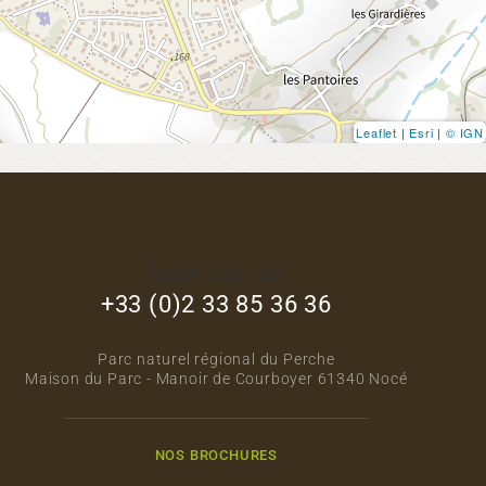
Leaflet
|
Esri
|
© IGN
footer_right_col
+33 (0)2 33 85 36 36
Parc naturel régional du Perche
Maison du Parc - Manoir de Courboyer 61340 Nocé
NOS BROCHURES