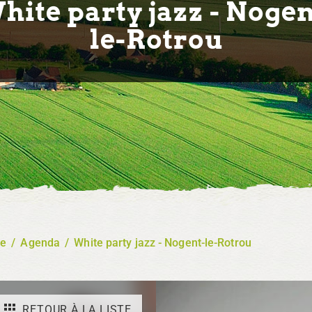
hite party jazz - Nogen
le-Rotrou
re
/
Agenda
/
White party jazz - Nogent-le-Rotrou
RETOUR À LA LISTE