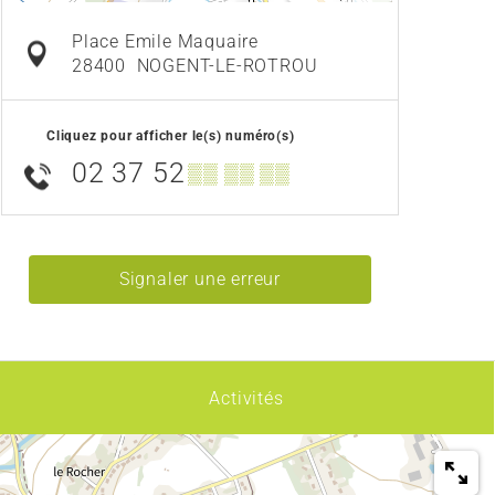
Place Emile Maquaire
28400
NOGENT-LE-ROTROU
Cliquez pour afficher le(s) numéro(s)
02 37 52
▒▒ ▒▒ ▒▒
Signaler une erreur
Activités