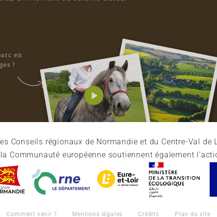
parc en
ges !
es Conseils régionaux de Normandie et du Centre-Val de L
et la Communauté européenne soutiennent également l'acti
Comment venir ?
Mentions légales
Crédits
Plan du site