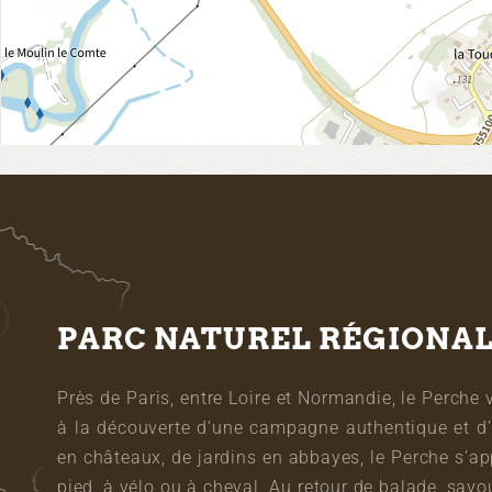
PARC NATUREL RÉGIONA
Près de Paris, entre Loire et Normandie, le Perche 
à la découverte d’une campagne authentique et d’
en châteaux, de jardins en abbayes, le Perche s’a
pied, à vélo ou à cheval. Au retour de balade, sa