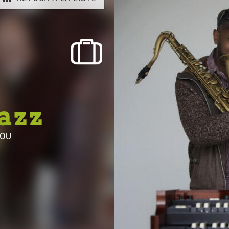
jazz
ROU