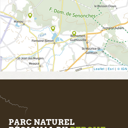
Leaflet
|
Esri
|
© IGN
PARC NATUREL