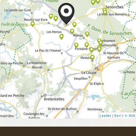
Leaflet
|
Esri
|
© IGN