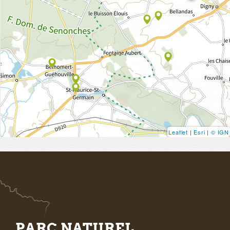
Leaflet
|
Esri
|
© IGN
PARC NATUREL