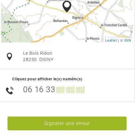
Leaflet
|
© IGN
Le Bois Ridon
28250
DIGNY
Cliquez pour afficher le(s) numéro(s)
06 16 33
▒▒ ▒▒ ▒▒
Signaler une erreur