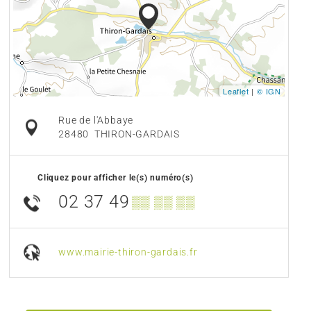
Leaflet
|
© IGN
Rue de l'Abbaye
28480
THIRON-GARDAIS
Cliquez pour afficher le(s) numéro(s)
02 37 49
▒▒ ▒▒ ▒▒
www.mairie-thiron-gardais.fr