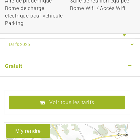
Aire de pique-nique
Salle de réunion équipée
Borne de charge
Borne Wifi / Accès Wifi
électrique pour véhicule
Parking
—
Gratuit
Voir tous les tarifs
M'y rendre