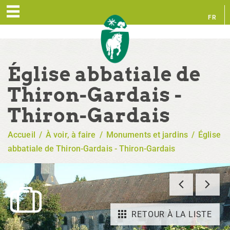
FR
EN
Église abbatiale de
Thiron-Gardais -
Thiron-Gardais
Accueil
/
À voir, à faire
/
Monuments et jardins
/
Église
abbatiale de Thiron-Gardais - Thiron-Gardais
RETOUR À LA LISTE