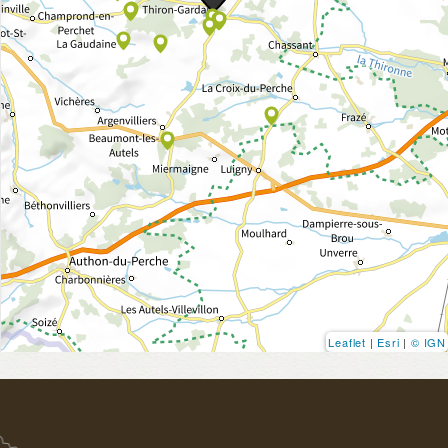
Leaflet
|
Esri
|
© IGN