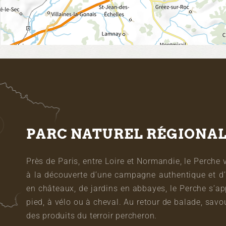
PARC NATUREL RÉGIONA
Près de Paris, entre Loire et Normandie, le Perche 
à la découverte d’une campagne authentique et d’
en châteaux, de jardins en abbayes, le Perche s’a
pied, à vélo ou à cheval. Au retour de balade, sa
des produits du terroir percheron.