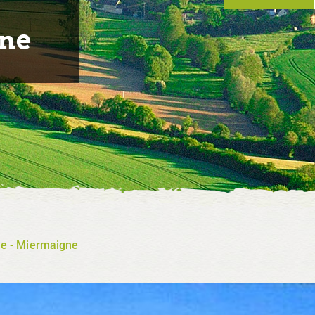
ne
ne - Miermaigne