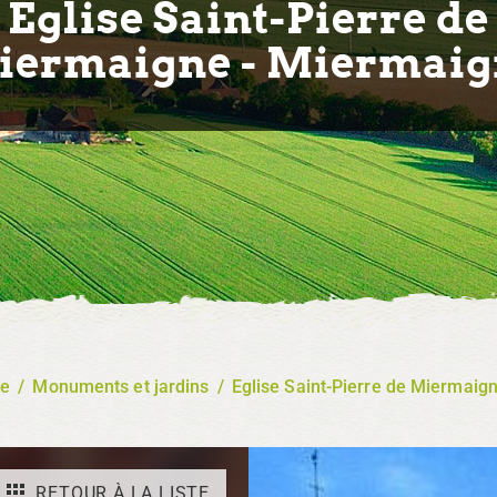
Eglise Saint-Pierre de
iermaigne - Miermaig
re
/
Monuments et jardins
/
Eglise Saint-Pierre de Miermaig
RETOUR À LA LISTE