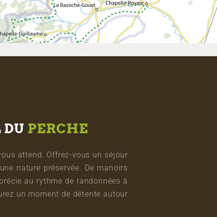
L DU
PERCHE
vous attend. Offrez-vous un séjour
une nature préservée. De manoirs
pprécie au rythme de randonnées à
vourez un moment de détente autour