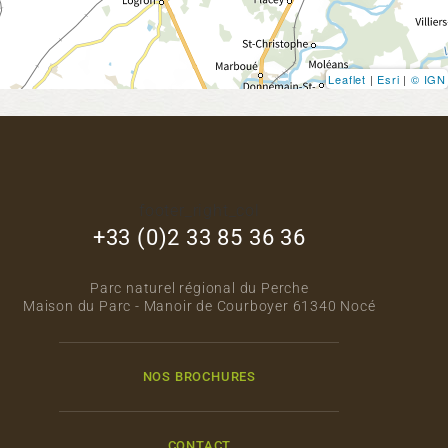
Leaflet
|
Esri
|
© IGN
footer_right_col
+33 (0)2 33 85 36 36
Parc naturel régional du Perche
Maison du Parc - Manoir de Courboyer 61340 Nocé
NOS BROCHURES
CONTACT