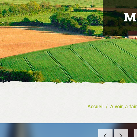
M
Accueil
/
À voir, à fai