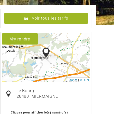
Voir tous les tarifs
M'y rendre
Leaflet
|
© IGN
Le Bourg
28480
MIERMAIGNE
Cliquez pour afficher le(s) numéro(s)