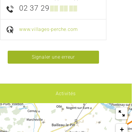
02 37 29
▒▒ ▒▒ ▒▒
www.villages-perche.com
Signaler une erreur
Activités
+