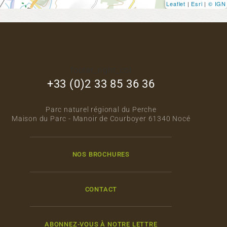
Leaflet
|
Esri
|
© IGN
footer_right_col
+33 (0)2 33 85 36 36
Parc naturel régional du Perche
Maison du Parc - Manoir de Courboyer 61340 Nocé
NOS BROCHURES
CONTACT
ABONNEZ-VOUS À NOTRE LETTRE