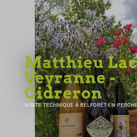
Matthieu Lac
Veyranne -
Cidreron
VISITE TECHNIQUE
À BELFORÊT-EN-PERCH