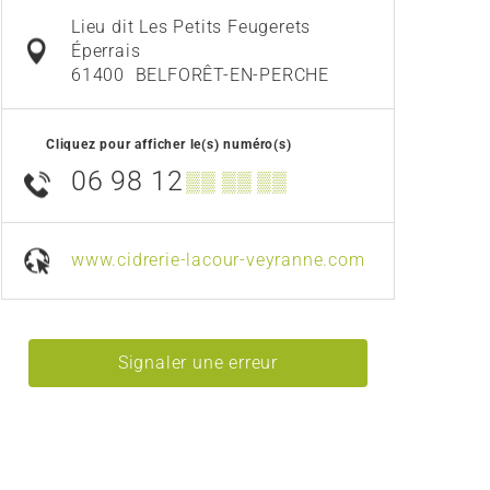
Lieu dit Les Petits Feugerets
Éperrais
61400
BELFORÊT-EN-PERCHE
Cliquez pour afficher le(s) numéro(s)
06 98 12
▒▒ ▒▒ ▒▒
www.cidrerie-lacour-veyranne.com
Signaler une erreur