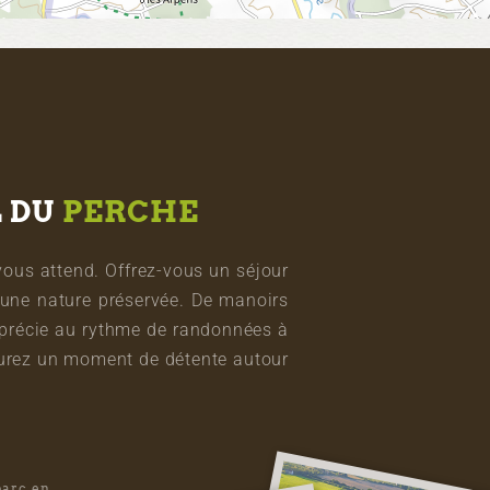
L DU
PERCHE
vous attend. Offrez-vous un séjour
une nature préservée. De manoirs
pprécie au rythme de randonnées à
vourez un moment de détente autour
parc en