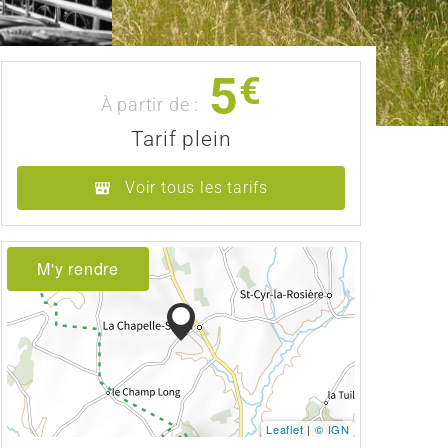
5
€
À partir de :
Tarif plein
Voir tous les tarifs
M'y rendre
Leaflet
|
© IGN