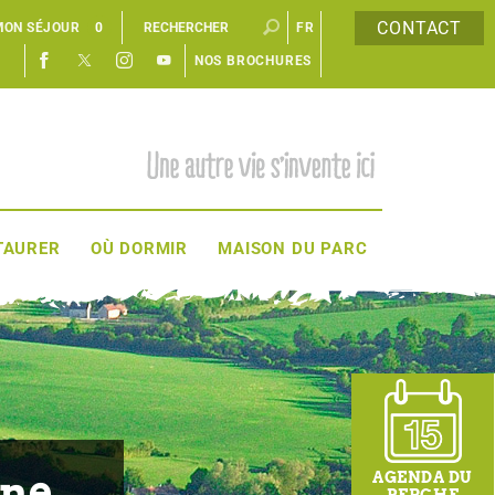
CONTACT
MON SÉJOUR
0
FR
NOS BROCHURES
EN
TAURER
OÙ DORMIR
MAISON DU PARC
nne
AGENDA DU
PERCHE