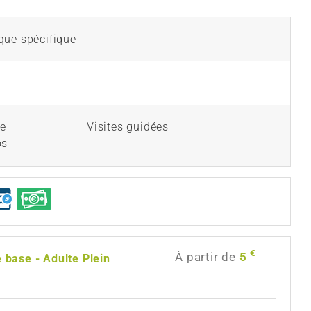
que spécifique
le
Visites guidées
os
€
À partir de
5
e base - Adulte Plein