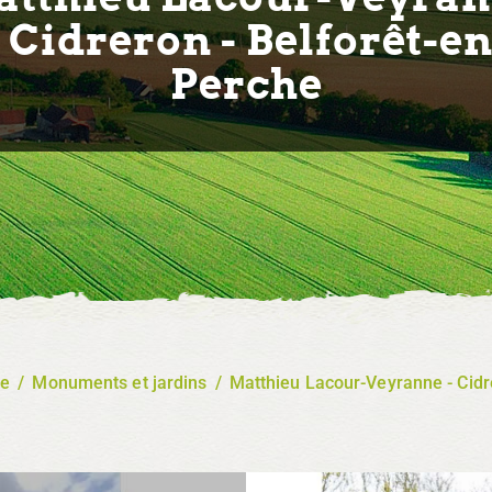
- Cidreron - Belforêt-en
Perche
re
/
Monuments et jardins
/
Matthieu Lacour-Veyranne - Cidre