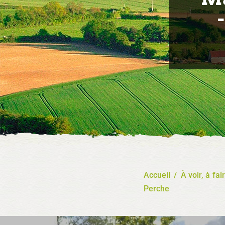
Accueil
/
À voir, à fai
Perche