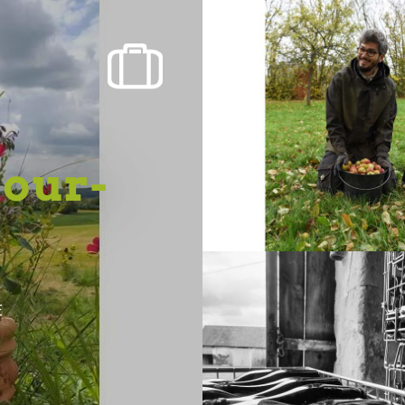
our-
E