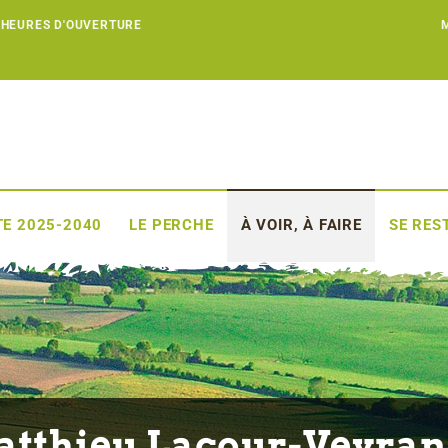
 HEURES D'OUVERTURE
E 2025-2040
LE PERCHE
À VOIR, À FAIRE
SE RES
tthieu Lacour-Veyra