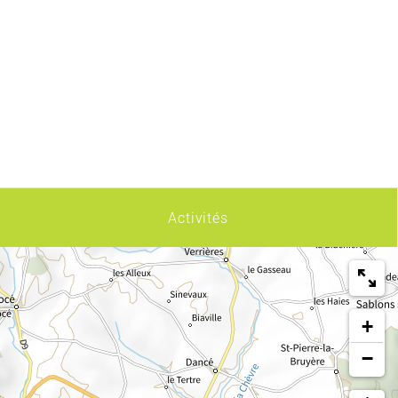
Activités
+
−