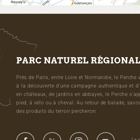
PARC NATUREL RÉGIONA
Près de Paris, entre Loire et Normandie, le Perche 
à la découverte d’une campagne authentique et d’
en châteaux, de jardins en abbayes, le Perche s’a
pied, à vélo ou à cheval. Au retour de balade, sa
des produits du terroir percheron.
Le 