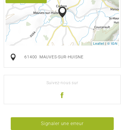
Leaflet
|
© IGN
61400
MAUVES-SUR-HUISNE
Suivez-nous sur
Signaler une erreur