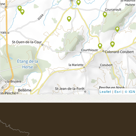
Leaflet
|
Esri
|
© IGN