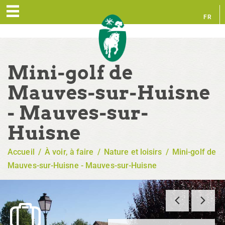
FR
EN
Mini-golf de
Mauves-sur-Huisne
- Mauves-sur-
Huisne
Accueil
/
À voir, à faire
/
Nature et loisirs
/
Mini-golf de
Mauves-sur-Huisne - Mauves-sur-Huisne