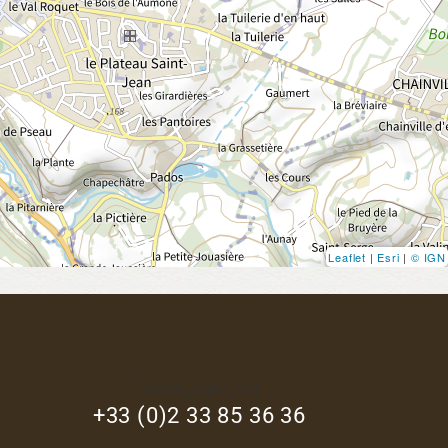
Leaflet
|
Esri
|
© IGN
footer_right_col
+33 (0)2 33 85 36 36