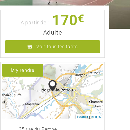
170
€
À partir de :
Adulte
Voir tous les tarifs
M'y rendre
Leaflet
|
© IGN
35 rue du Perche