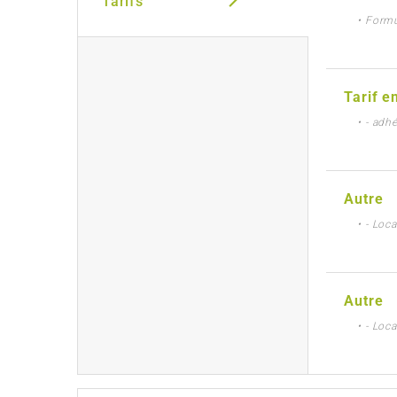
Tarifs
• Formu
Tarif e
• - adh
Autre
• - Loc
Autre
• - Loc