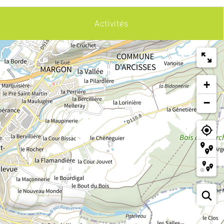
Activités
+
−