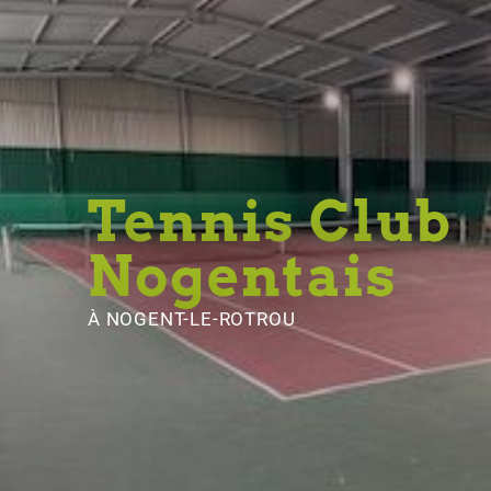
Tennis Club
Nogentais
À NOGENT-LE-ROTROU