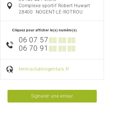
Complexe sportif Robert Huwart
28400
NOGENT-LE-ROTROU
Cliquez pour afficher le(s) numéro(s)
06 07 57
▒▒ ▒▒ ▒▒
06 70 91
▒▒ ▒▒ ▒▒
tennisclubnogentais.fr
Signaler une erreur