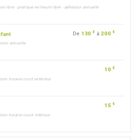
le libre - pratique en heure libre - adhésion annuelle
€
€
De
130
à
200
nfant
ésion annuelle
€
10
ation horaire court extérieur
€
15
ation horaire court intérieur