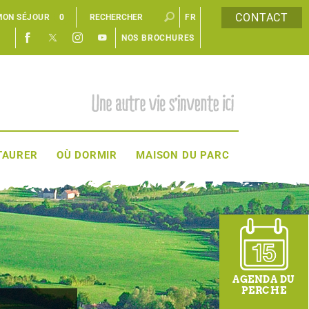
CONTACT
MON SÉJOUR
0
FR
NOS BROCHURES
EN
TAURER
OÙ DORMIR
MAISON DU PARC
AGENDA DU
PERCHE