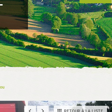
-
rou
RETOUR À LA LISTE