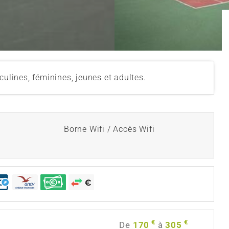
culines, féminines, jeunes et adultes.
Borne Wifi / Accès Wifi
€
€
De
170
à
305