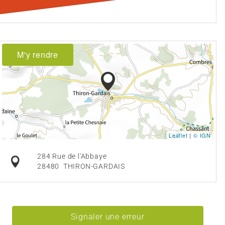
M'y rendre
Leaflet
|
© IGN
284 Rue de l'Abbaye
28480
THIRON-GARDAIS
Signaler une erreur