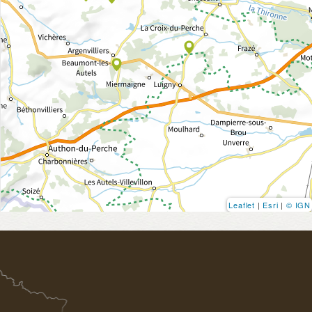
Leaflet
|
Esri
|
© IGN