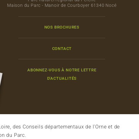
Maison du Parc - Manoir de Courboyer 61340 Nocé
NOS BROCHURES
CONTACT
ABONNEZ-VOUS À NOTRE LETTRE
D'ACTUALITÉS
oire, des Conseils départementaux de l'Orne et de
on du Parc.