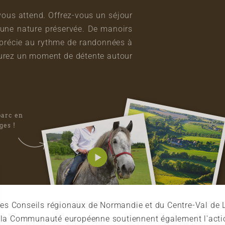
vous attend. Offrez-vous un séjour
une nature préservée. De manoirs
pprécie au rythme de randonnées à
vourez un moment de détente autour
parc en
ges !
es Conseils régionaux de Normandie et du Centre-Val de L
et la Communauté européenne soutiennent également l'acti