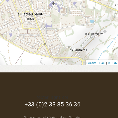
Leaflet
|
Esri
|
© IGN
footer_right_col
+33 (0)2 33 85 36 36
Parc naturel régional du Perche