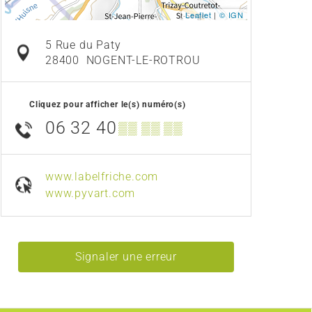
Leaflet
|
© IGN
5 Rue du Paty
28400
NOGENT-LE-ROTROU
Cliquez pour afficher le(s) numéro(s)
06 32 40
▒▒ ▒▒ ▒▒
www.labelfriche.com
www.pyvart.com
Signaler une erreur