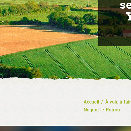
s
Accueil
/
À voir, à fai
Nogent-le-Rotrou