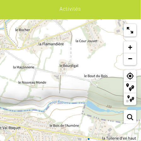
Activités
+
−