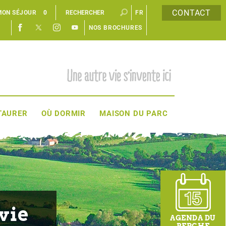
CONTACT
MON SÉJOUR
0
FR
NOS BROCHURES
EN
TAURER
OÙ DORMIR
MAISON DU PARC
vie
AGENDA DU
PERCHE