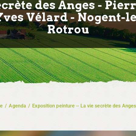
ecrète des Anges - Pierr
Yves Vélard - Nogent-le
Rotrou
re
/
Agenda
/
Exposition peinture -- La vie secrète des Anges