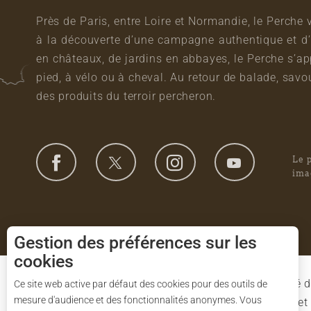
Près de Paris, entre Loire et Normandie, le Perche 
à la découverte d’une campagne authentique et d’
en châteaux, de jardins en abbayes, le Perche s’a
pied, à vélo ou à cheval. Au retour de balade, sa
des produits du terroir percheron.
Le 
ima
Gestion des préférences sur les
cookies
Le Syndicat Mixte de gestion du Parc est composé d
Ce site web active par défaut des cookies pour des outils de
mesure d'audience et des fonctionnalités anonymes. Vous
l'Eure-et-Loir et des 91 communes du Parc. L'Etat 