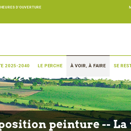
 HEURES D'OUVERTURE
E 2025-2040
LE PERCHE
À VOIR, À FAIRE
SE RES
position peinture -- La 