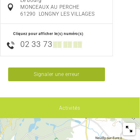
Le bourg
MONCEAUX AU PERCHE
61290
LONGNY LES VILLAGES
Cliquez pour afficher le(s) numéro(s)
02 33 73
▒▒ ▒▒ ▒▒
Signaler une erreur
Activités