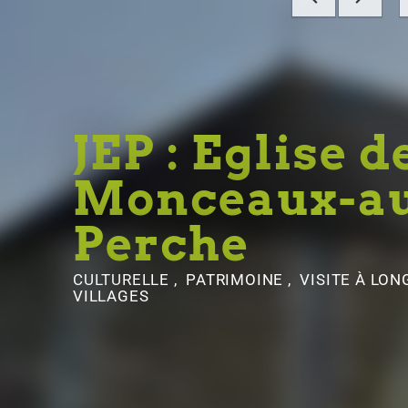
JEP : Eglise d
Monceaux-a
Perche
CULTURELLE , PATRIMOINE , VISITE
À LON
VILLAGES