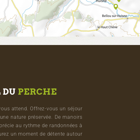
L DU
PERCHE
vous attend. Offrez-vous un séjour
une nature préservée. De manoirs
pprécie au rythme de randonnées à
vourez un moment de détente autour