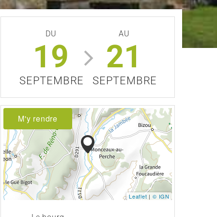
DU
AU
19
21
SEPTEMBRE
SEPTEMBRE
M'y rendre
Leaflet
|
© IGN