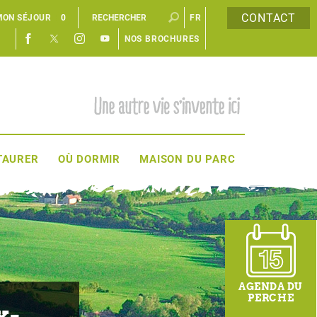
CONTACT
MON SÉJOUR
0
FR
NOS BROCHURES
EN
TAURER
OÙ DORMIR
MAISON DU PARC
AGENDA DU
PERCHE
x-