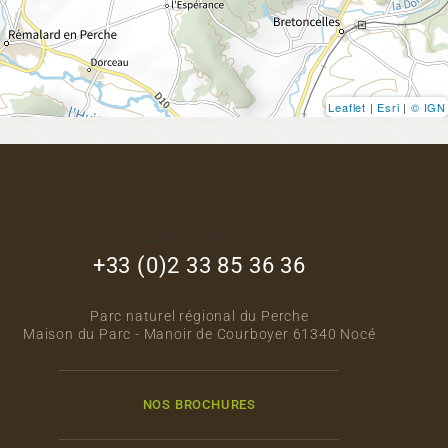
Leaflet
|
Esri
|
© IGN
footer_right_col
+33 (0)2 33 85 36 36
Parc naturel régional du Perche
Maison du Parc - Manoir de Courboyer 61340 Nocé
NOS BROCHURES