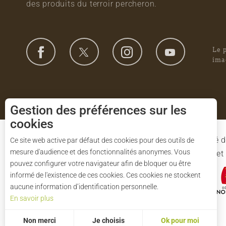
des produits du terroir percheron.
Le 
ima
Gestion des préférences sur les
cookies
Le Syndicat Mixte de gestion du Parc est composé d
Ce site web active par défaut des cookies pour des outils de
mesure d'audience et des fonctionnalités anonymes. Vous
l'Eure-et-Loir et des 91 communes du Parc. L'Etat 
pouvez configurer votre navigateur afin de bloquer ou être
informé de l'existence de ces cookies. Ces cookies ne stockent
aucune information d’identification personnelle.
En savoir plus
Non merci
Je choisis
Ok pour moi