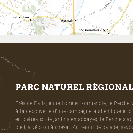
PARC NATUREL RÉGIONA
Près de Paris, entre Loire et Normandie, le Perche 
à la découverte d’une campagne authentique et d’
en châteaux, de jardins en abbayes, le Perche s’a
pied, à vélo ou à cheval. Au retour de balade, sa