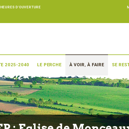
 HEURES D'OUVERTURE
E 2025-2040
LE PERCHE
À VOIR, À FAIRE
SE RES
EP : Eglise de Monceau