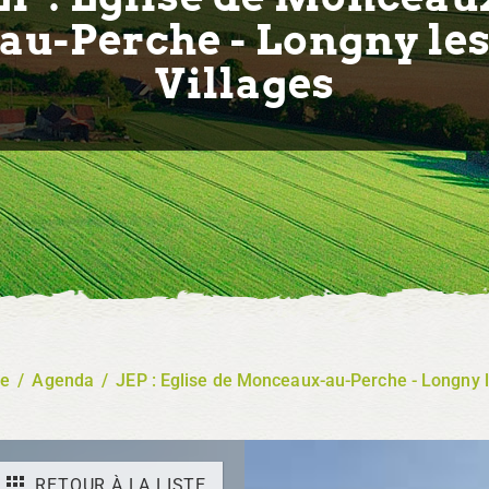
au-Perche - Longny le
Villages
re
/
Agenda
/
JEP : Eglise de Monceaux-au-Perche - Longny l
RETOUR À LA LISTE