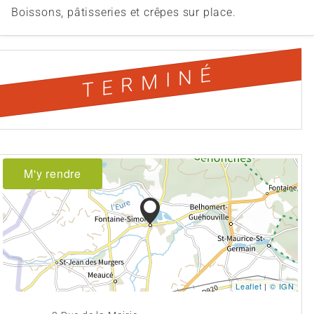
Boissons, pâtisseries et crêpes sur place.
TERMINÉ
M'y rendre
Leaflet
|
© IGN