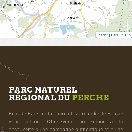
Leaflet
|
Esri
|
© IGN
PARC NATUREL
RÉGIONAL DU
PERCHE
Près de Paris, entre Loire et Normandie, le Perche
vous attend. Offrez-vous un séjour à la
découverte d’une campagne authentique et d’une