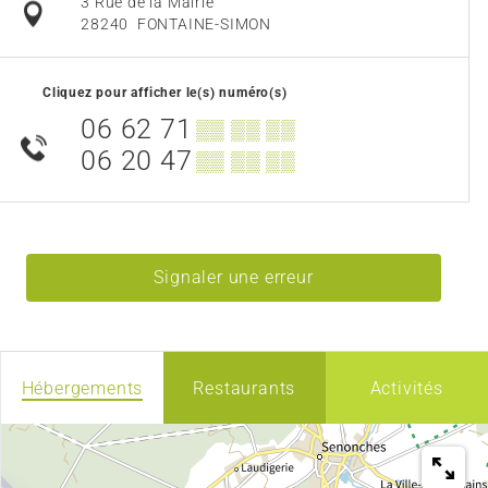
3 Rue de la Mairie
28240
FONTAINE-SIMON
Cliquez pour afficher le(s) numéro(s)
06 62 71
▒▒ ▒▒ ▒▒
06 20 47
▒▒ ▒▒ ▒▒
Signaler une erreur
Hébergements
Restaurants
Activités